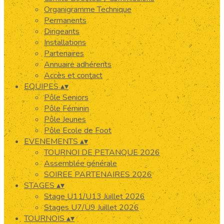
Organigramme Technique
Permanents
Dirigeants
Installations
Partenaires
Annuaire adhérents
Accès et contact
EQUIPES
▴
▾
Pôle Seniors
Pôle Féminin
Pôle Jeunes
Pôle Ecole de Foot
EVENEMENTS
▴
▾
TOURNOI DE PETANQUE 2026
Assemblée générale
SOIREE PARTENAIRES 2026
STAGES
▴
▾
Stage U11/U13 Juillet 2026
Stages U7/U9 Juillet 2026
TOURNOIS
▴
▾