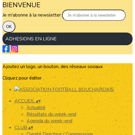
BIENVENUE
Je m'abonne à la newsletter
OK
ADHESIONS EN LIGNE
Ajoutez un logo, un bouton, des réseaux sociaux
Cliquez pour éditer
ACCUEIL
▴
▾
Actualité
Résultats du week-end
Agenda du week-end
CLUB
▴
▾
Comité Directeur / Commissions