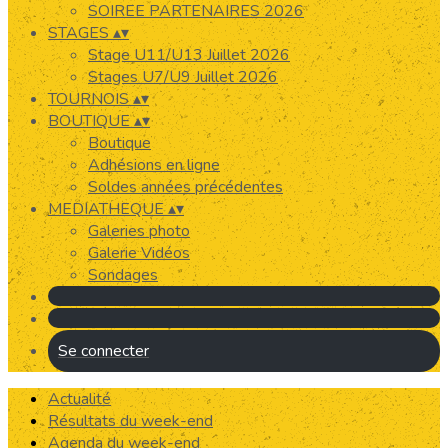
SOIREE PARTENAIRES 2026
STAGES
▴
▾
Stage U11/U13 Juillet 2026
Stages U7/U9 Juillet 2026
TOURNOIS
▴
▾
BOUTIQUE
▴
▾
Boutique
Adhésions en ligne
Soldes années précédentes
MEDIATHEQUE
▴
▾
Galeries photo
Galerie Vidéos
Sondages
Se connecter
Actualité
Résultats du week-end
Agenda du week-end