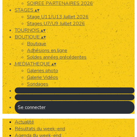
SOIREE PARTENAIRES 2026
STAGES
▴
▾
Stage U11/U13 Juillet 2026
Stages U7/U9 Juillet 2026
TOURNOIS
▴
▾
BOUTIQUE
▴
▾
Boutique
Adhésions en ligne
Soldes années précédentes
MEDIATHEQUE
▴
▾
Galeries photo
Galerie Vidéos
Sondages
Se connecter
Actualité
Résultats du week-end
Agenda du week-end