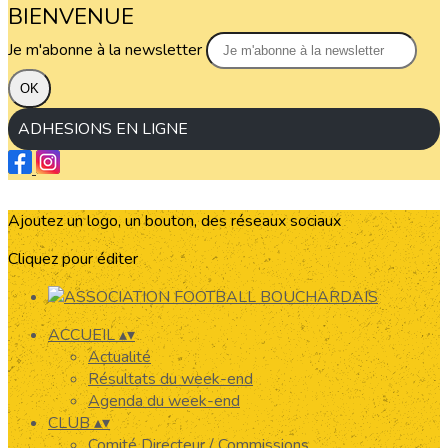
BIENVENUE
Je m'abonne à la newsletter
OK
ADHESIONS EN LIGNE
Ajoutez un logo, un bouton, des réseaux sociaux
Cliquez pour éditer
ACCUEIL
▴
▾
Actualité
Résultats du week-end
Agenda du week-end
CLUB
▴
▾
Comité Directeur / Commissions