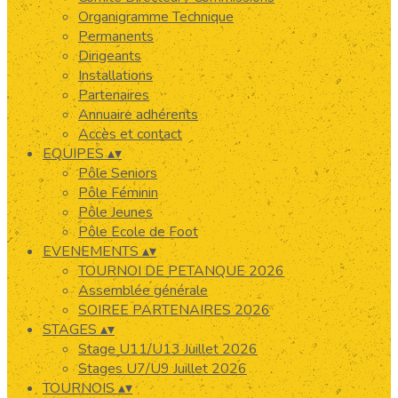
Organigramme Technique
Permanents
Dirigeants
Installations
Partenaires
Annuaire adhérents
Accès et contact
EQUIPES
▴
▾
Pôle Seniors
Pôle Féminin
Pôle Jeunes
Pôle Ecole de Foot
EVENEMENTS
▴
▾
TOURNOI DE PETANQUE 2026
Assemblée générale
SOIREE PARTENAIRES 2026
STAGES
▴
▾
Stage U11/U13 Juillet 2026
Stages U7/U9 Juillet 2026
TOURNOIS
▴
▾