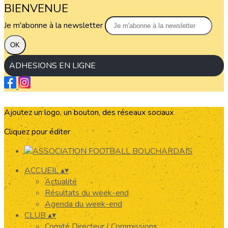
BIENVENUE
Je m'abonne à la newsletter
OK
ADHESIONS EN LIGNE
Ajoutez un logo, un bouton, des réseaux sociaux
Cliquez pour éditer
ACCUEIL
▴
▾
Actualité
Résultats du week-end
Agenda du week-end
CLUB
▴
▾
Comité Directeur / Commissions