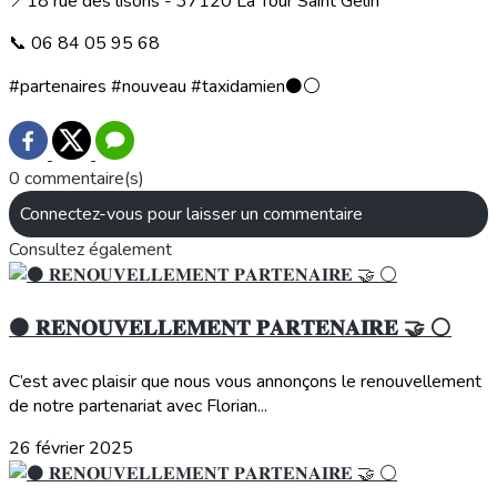
📍18 rue des lisons - 37120 La Tour Saint Gelin
📞 06 84 05 95 68
#partenaires #nouveau #taxidamien⚫️⚪️
0 commentaire(s)
Connectez-vous pour laisser un commentaire
Consultez également
⚫️ 𝐑𝐄𝐍𝐎𝐔𝐕𝐄𝐋𝐋𝐄𝐌𝐄𝐍𝐓 𝐏𝐀𝐑𝐓𝐄𝐍𝐀𝐈𝐑𝐄 🤝 ⚪️
C’est avec plaisir que nous vous annonçons le renouvellement
de notre partenariat avec Florian...
26 février 2025