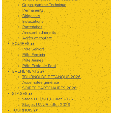
Organigramme Technique
Permanents
Dirigeants
Installations
Partenaires
Annuaire adhérents
Accès et contact
EQUIPES
▴
▾
Pôle Seniors
Pôle Féminin
Pôle Jeunes
Pôle Ecole de Foot
EVENEMENTS
▴
▾
TOURNOI DE PETANQUE 2026
Assemblée générale
SOIREE PARTENAIRES 2026
STAGES
▴
▾
Stage U11/U13 Juillet 2026
Stages U7/U9 Juillet 2026
TOURNOIS
▴
▾