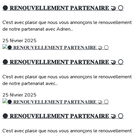
⚫️ 𝐑𝐄𝐍𝐎𝐔𝐕𝐄𝐋𝐋𝐄𝐌𝐄𝐍𝐓 𝐏𝐀𝐑𝐓𝐄𝐍𝐀𝐈𝐑𝐄 🤝 ⚪️
C’est avec plaisir que nous vous annonçons le renouvellement
de notre partenariat avec Adrien...
25 février 2025
⚫️ 𝐑𝐄𝐍𝐎𝐔𝐕𝐄𝐋𝐋𝐄𝐌𝐄𝐍𝐓 𝐏𝐀𝐑𝐓𝐄𝐍𝐀𝐈𝐑𝐄 🤝 ⚪️
C’est avec plaisir que nous vous annonçons le renouvellement
de notre partenariat avec...
25 février 2025
⚫️ 𝐑𝐄𝐍𝐎𝐔𝐕𝐄𝐋𝐋𝐄𝐌𝐄𝐍𝐓 𝐏𝐀𝐑𝐓𝐄𝐍𝐀𝐈𝐑𝐄 🤝 ⚪️
C’est avec plaisir que nous vous annonçons le renouvellement