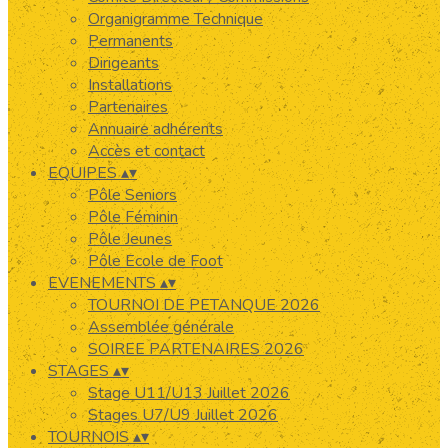
Organigramme Technique
Permanents
Dirigeants
Installations
Partenaires
Annuaire adhérents
Accès et contact
EQUIPES
▴
▾
Pôle Seniors
Pôle Féminin
Pôle Jeunes
Pôle Ecole de Foot
EVENEMENTS
▴
▾
TOURNOI DE PETANQUE 2026
Assemblée générale
SOIREE PARTENAIRES 2026
STAGES
▴
▾
Stage U11/U13 Juillet 2026
Stages U7/U9 Juillet 2026
TOURNOIS
▴
▾