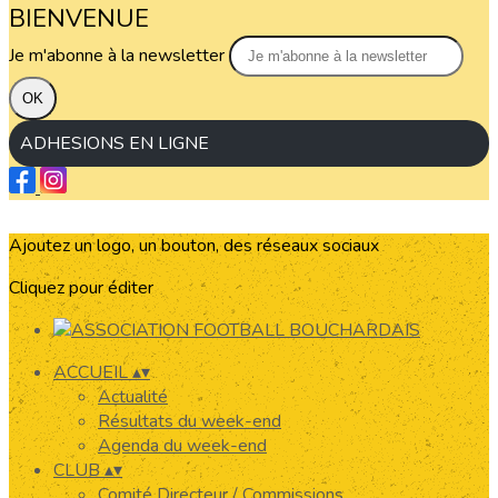
BIENVENUE
Je m'abonne à la newsletter
OK
ADHESIONS EN LIGNE
Ajoutez un logo, un bouton, des réseaux sociaux
Cliquez pour éditer
ACCUEIL
▴
▾
Actualité
Résultats du week-end
Agenda du week-end
CLUB
▴
▾
Comité Directeur / Commissions