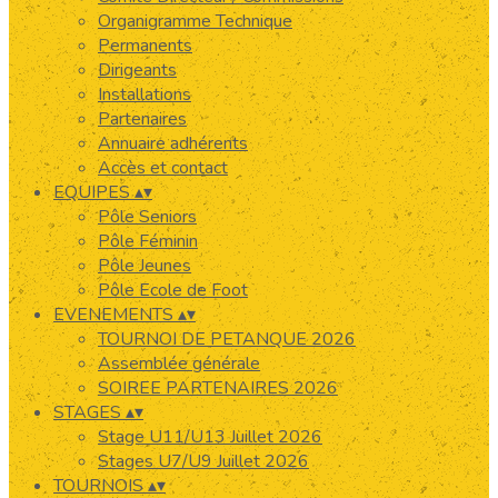
Organigramme Technique
Permanents
Dirigeants
Installations
Partenaires
Annuaire adhérents
Accès et contact
EQUIPES
▴
▾
Pôle Seniors
Pôle Féminin
Pôle Jeunes
Pôle Ecole de Foot
EVENEMENTS
▴
▾
TOURNOI DE PETANQUE 2026
Assemblée générale
SOIREE PARTENAIRES 2026
STAGES
▴
▾
Stage U11/U13 Juillet 2026
Stages U7/U9 Juillet 2026
TOURNOIS
▴
▾