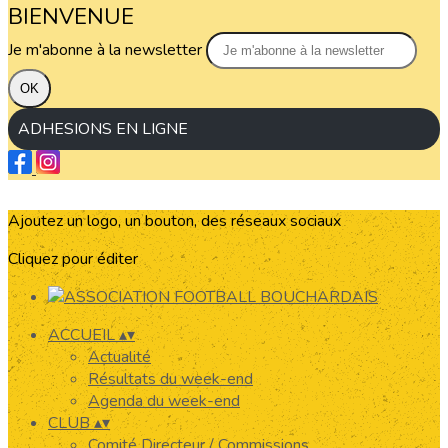
BIENVENUE
Je m'abonne à la newsletter
OK
ADHESIONS EN LIGNE
Ajoutez un logo, un bouton, des réseaux sociaux
Cliquez pour éditer
ACCUEIL
▴
▾
Actualité
Résultats du week-end
Agenda du week-end
CLUB
▴
▾
Comité Directeur / Commissions