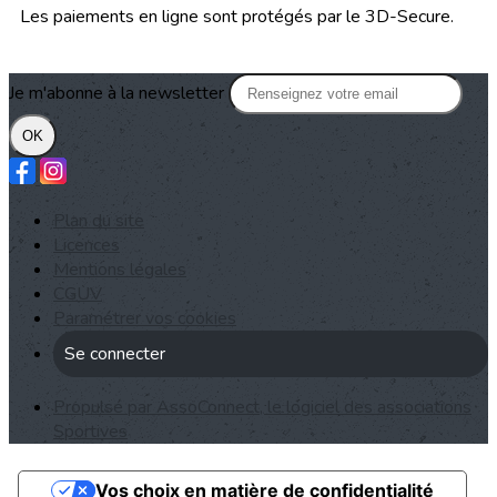
Les paiements en ligne sont protégés par le 3D-Secure.
Je m'abonne à la newsletter
OK
Plan du site
Licences
Mentions légales
CGUV
Paramétrer vos cookies
Se connecter
Propulsé par AssoConnect, le logiciel des associations
Sportives
Vos choix en matière de confidentialité