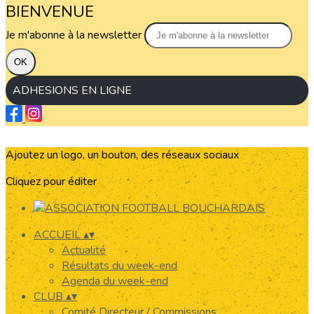
BIENVENUE
Je m'abonne à la newsletter
OK
ADHESIONS EN LIGNE
Ajoutez un logo, un bouton, des réseaux sociaux
Cliquez pour éditer
ACCUEIL
▴
▾
Actualité
Résultats du week-end
Agenda du week-end
CLUB
▴
▾
Comité Directeur / Commissions