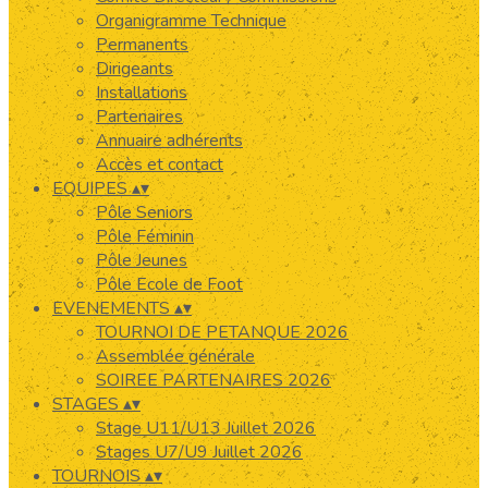
Organigramme Technique
Permanents
Dirigeants
Installations
Partenaires
Annuaire adhérents
Accès et contact
EQUIPES
▴
▾
Pôle Seniors
Pôle Féminin
Pôle Jeunes
Pôle Ecole de Foot
EVENEMENTS
▴
▾
TOURNOI DE PETANQUE 2026
Assemblée générale
SOIREE PARTENAIRES 2026
STAGES
▴
▾
Stage U11/U13 Juillet 2026
Stages U7/U9 Juillet 2026
TOURNOIS
▴
▾