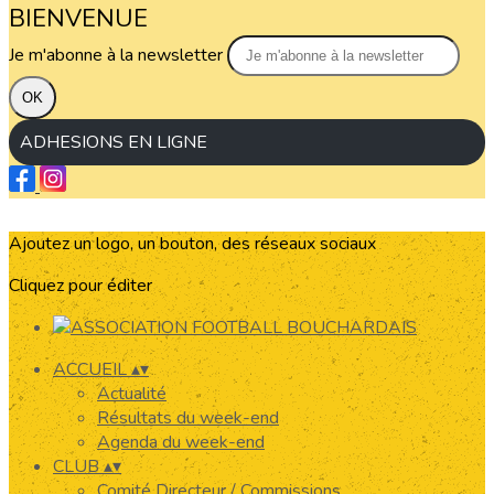
BIENVENUE
Je m'abonne à la newsletter
OK
ADHESIONS EN LIGNE
Ajoutez un logo, un bouton, des réseaux sociaux
Cliquez pour éditer
ACCUEIL
▴
▾
Actualité
Résultats du week-end
Agenda du week-end
CLUB
▴
▾
Comité Directeur / Commissions