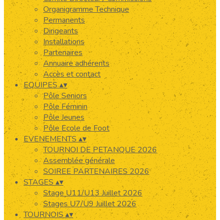
Organigramme Technique
Permanents
Dirigeants
Installations
Partenaires
Annuaire adhérents
Accès et contact
EQUIPES
▴
▾
Pôle Seniors
Pôle Féminin
Pôle Jeunes
Pôle Ecole de Foot
EVENEMENTS
▴
▾
TOURNOI DE PETANQUE 2026
Assemblée générale
SOIREE PARTENAIRES 2026
STAGES
▴
▾
Stage U11/U13 Juillet 2026
Stages U7/U9 Juillet 2026
TOURNOIS
▴
▾