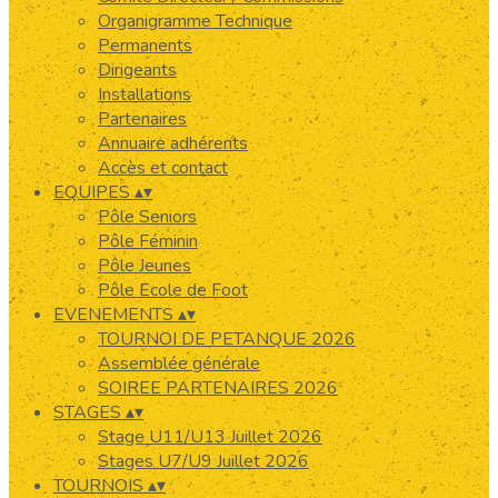
Organigramme Technique
Permanents
Dirigeants
Installations
Partenaires
Annuaire adhérents
Accès et contact
EQUIPES
▴
▾
Pôle Seniors
Pôle Féminin
Pôle Jeunes
Pôle Ecole de Foot
EVENEMENTS
▴
▾
TOURNOI DE PETANQUE 2026
Assemblée générale
SOIREE PARTENAIRES 2026
STAGES
▴
▾
Stage U11/U13 Juillet 2026
Stages U7/U9 Juillet 2026
TOURNOIS
▴
▾