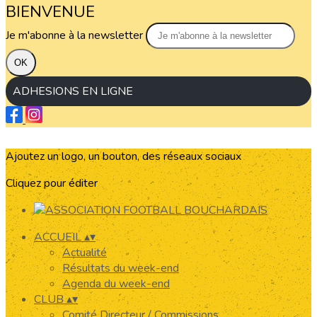
BIENVENUE
Je m'abonne à la newsletter
OK
ADHESIONS EN LIGNE
Ajoutez un logo, un bouton, des réseaux sociaux
Cliquez pour éditer
ACCUEIL
▴
▾
Actualité
Résultats du week-end
Agenda du week-end
CLUB
▴
▾
Comité Directeur / Commissions