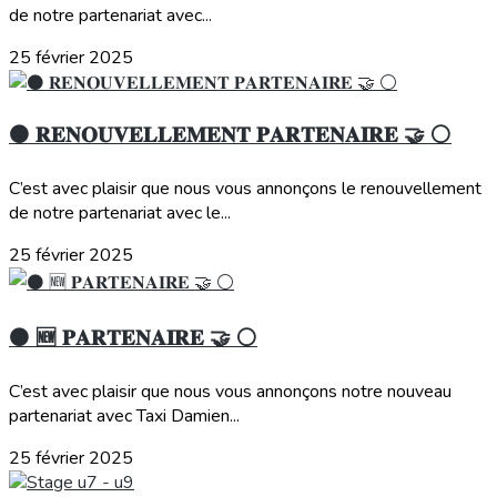
de notre partenariat avec...
25 février 2025
⚫️ 𝐑𝐄𝐍𝐎𝐔𝐕𝐄𝐋𝐋𝐄𝐌𝐄𝐍𝐓 𝐏𝐀𝐑𝐓𝐄𝐍𝐀𝐈𝐑𝐄 🤝 ⚪️
C’est avec plaisir que nous vous annonçons le renouvellement
de notre partenariat avec le...
25 février 2025
⚫️ 🆕 𝐏𝐀𝐑𝐓𝐄𝐍𝐀𝐈𝐑𝐄 🤝 ⚪️
C’est avec plaisir que nous vous annonçons notre nouveau
partenariat avec Taxi Damien...
25 février 2025