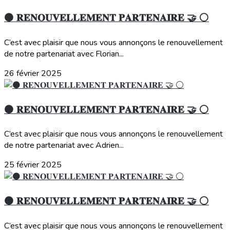
⚫️ 𝐑𝐄𝐍𝐎𝐔𝐕𝐄𝐋𝐋𝐄𝐌𝐄𝐍𝐓 𝐏𝐀𝐑𝐓𝐄𝐍𝐀𝐈𝐑𝐄 🤝 ⚪️
C’est avec plaisir que nous vous annonçons le renouvellement
de notre partenariat avec Florian...
26 février 2025
⚫️ 𝐑𝐄𝐍𝐎𝐔𝐕𝐄𝐋𝐋𝐄𝐌𝐄𝐍𝐓 𝐏𝐀𝐑𝐓𝐄𝐍𝐀𝐈𝐑𝐄 🤝 ⚪️
C’est avec plaisir que nous vous annonçons le renouvellement
de notre partenariat avec Adrien...
25 février 2025
⚫️ 𝐑𝐄𝐍𝐎𝐔𝐕𝐄𝐋𝐋𝐄𝐌𝐄𝐍𝐓 𝐏𝐀𝐑𝐓𝐄𝐍𝐀𝐈𝐑𝐄 🤝 ⚪️
C’est avec plaisir que nous vous annonçons le renouvellement