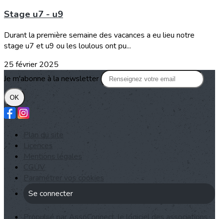
Stage u7 - u9
Durant la première semaine des vacances a eu lieu notre
stage u7 et u9 ou les loulous ont pu...
25 février 2025
Je m'abonne à la newsletter
OK
Plan du site
Licences
Mentions légales
CGUV
Paramétrer vos cookies
Se connecter
Propulsé par AssoConnect, le logiciel des associations