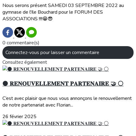
Nous serons présent SAMEDI 03 SEPTEMBRE 2022 au
gymnase de l'Ile Bouchard pour le FORUM DES
ASSOCIATIONS !!!!😁😎
0 commentaire(s)
Connectez-vous pour laisser un commentaire
Consultez également
⚫️ 𝐑𝐄𝐍𝐎𝐔𝐕𝐄𝐋𝐋𝐄𝐌𝐄𝐍𝐓 𝐏𝐀𝐑𝐓𝐄𝐍𝐀𝐈𝐑𝐄 🤝 ⚪️
C’est avec plaisir que nous vous annonçons le renouvellement
de notre partenariat avec Florian...
26 février 2025