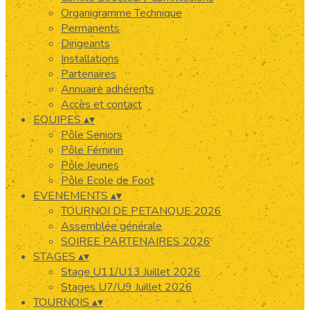
Organigramme Technique
Permanents
Dirigeants
Installations
Partenaires
Annuaire adhérents
Accès et contact
EQUIPES
▴
▾
Pôle Seniors
Pôle Féminin
Pôle Jeunes
Pôle Ecole de Foot
EVENEMENTS
▴
▾
TOURNOI DE PETANQUE 2026
Assemblée générale
SOIREE PARTENAIRES 2026
STAGES
▴
▾
Stage U11/U13 Juillet 2026
Stages U7/U9 Juillet 2026
TOURNOIS
▴
▾