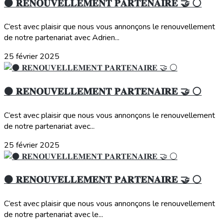
⚫️ 𝐑𝐄𝐍𝐎𝐔𝐕𝐄𝐋𝐋𝐄𝐌𝐄𝐍𝐓 𝐏𝐀𝐑𝐓𝐄𝐍𝐀𝐈𝐑𝐄 🤝 ⚪️
C’est avec plaisir que nous vous annonçons le renouvellement
de notre partenariat avec Adrien...
25 février 2025
⚫️ 𝐑𝐄𝐍𝐎𝐔𝐕𝐄𝐋𝐋𝐄𝐌𝐄𝐍𝐓 𝐏𝐀𝐑𝐓𝐄𝐍𝐀𝐈𝐑𝐄 🤝 ⚪️
C’est avec plaisir que nous vous annonçons le renouvellement
de notre partenariat avec...
25 février 2025
⚫️ 𝐑𝐄𝐍𝐎𝐔𝐕𝐄𝐋𝐋𝐄𝐌𝐄𝐍𝐓 𝐏𝐀𝐑𝐓𝐄𝐍𝐀𝐈𝐑𝐄 🤝 ⚪️
C’est avec plaisir que nous vous annonçons le renouvellement
de notre partenariat avec le...