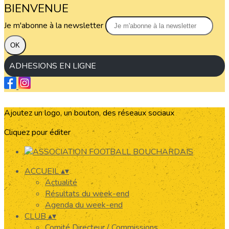
BIENVENUE
Je m'abonne à la newsletter
OK
ADHESIONS EN LIGNE
Ajoutez un logo, un bouton, des réseaux sociaux
Cliquez pour éditer
ACCUEIL
▴
▾
Actualité
Résultats du week-end
Agenda du week-end
CLUB
▴
▾
Comité Directeur / Commissions