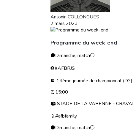
Antonin COLLONGUES
2 mars 2023
Programme du week-end
⚫️Dimanche, match⚪️
⚽️#AFBRJS
📆 14ème journée de championnat (D3)
⏰15:00
🏟 STADE DE LA VARENNE - CRAVA
📱#afbfamily
⚫️Dimanche, match⚪️