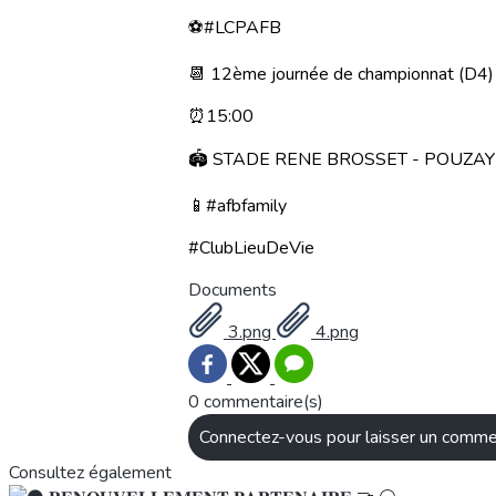
⚽️#LCPAFB
📆 12ème journée de championnat (D4)
⏰15:00
🏟 STADE RENE BROSSET - POUZAY
📱#afbfamily
#ClubLieuDeVie
Documents
3.png
4.png
0 commentaire(s)
Connectez-vous pour laisser un comme
Consultez également