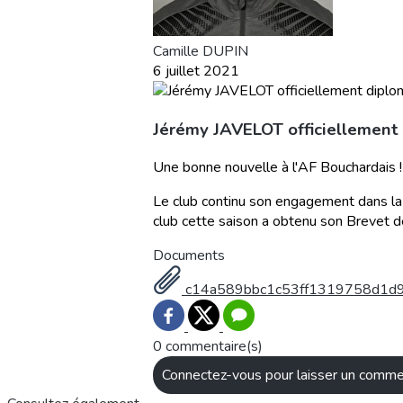
Camille DUPIN
6 juillet 2021
Jérémy JAVELOT officiellement
Une bonne nouvelle à l'AF Bouchardais !
Le club continu son engagement dans la 
club cette saison a obtenu son Brevet de
Documents
c14a589bbc1c53ff1319758d1d9
0 commentaire(s)
Connectez-vous pour laisser un comme