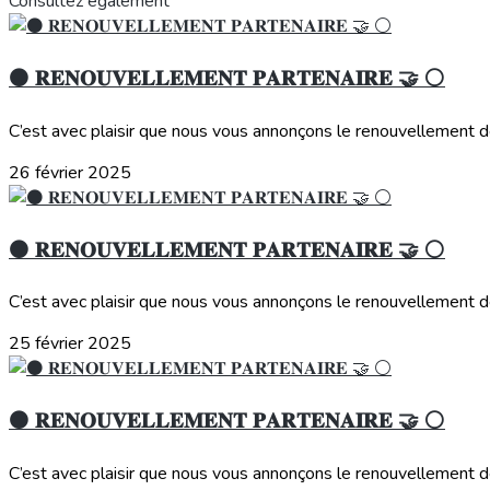
Consultez également
⚫️ 𝐑𝐄𝐍𝐎𝐔𝐕𝐄𝐋𝐋𝐄𝐌𝐄𝐍𝐓 𝐏𝐀𝐑𝐓𝐄𝐍𝐀𝐈𝐑𝐄 🤝 ⚪️
C’est avec plaisir que nous vous annonçons le renouvellement de 
26 février 2025
⚫️ 𝐑𝐄𝐍𝐎𝐔𝐕𝐄𝐋𝐋𝐄𝐌𝐄𝐍𝐓 𝐏𝐀𝐑𝐓𝐄𝐍𝐀𝐈𝐑𝐄 🤝 ⚪️
C’est avec plaisir que nous vous annonçons le renouvellement de
25 février 2025
⚫️ 𝐑𝐄𝐍𝐎𝐔𝐕𝐄𝐋𝐋𝐄𝐌𝐄𝐍𝐓 𝐏𝐀𝐑𝐓𝐄𝐍𝐀𝐈𝐑𝐄 🤝 ⚪️
C’est avec plaisir que nous vous annonçons le renouvellement de