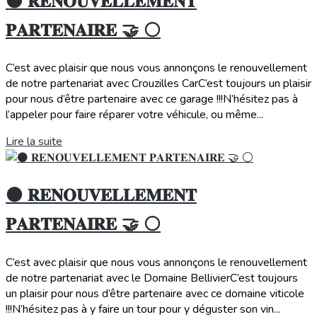
⚫️ 𝐑𝐄𝐍𝐎𝐔𝐕𝐄𝐋𝐋𝐄𝐌𝐄𝐍𝐓
𝐏𝐀𝐑𝐓𝐄𝐍𝐀𝐈𝐑𝐄 🤝 ⚪️
C’est avec plaisir que nous vous annonçons le renouvellement
de notre partenariat avec Crouzilles CarC’est toujours un plaisir
pour nous d’être partenaire avec ce garage !!!N’hésitez pas à
l’appeler pour faire réparer votre véhicule, ou même...
Lire la suite
⚫️ 𝐑𝐄𝐍𝐎𝐔𝐕𝐄𝐋𝐋𝐄𝐌𝐄𝐍𝐓
𝐏𝐀𝐑𝐓𝐄𝐍𝐀𝐈𝐑𝐄 🤝 ⚪️
C’est avec plaisir que nous vous annonçons le renouvellement
de notre partenariat avec le Domaine BellivierC’est toujours
un plaisir pour nous d’être partenaire avec ce domaine viticole
!!!N’hésitez pas à y faire un tour pour y déguster son vin...