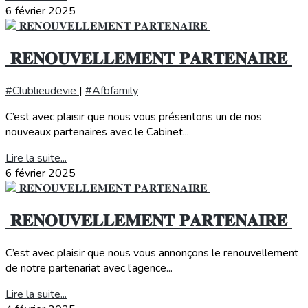
6 février 2025
️ 𝐑𝐄𝐍𝐎𝐔𝐕𝐄𝐋𝐋𝐄𝐌𝐄𝐍𝐓 𝐏𝐀𝐑𝐓𝐄𝐍𝐀𝐈𝐑𝐄
#Clublieudevie
|
#Afbfamily
C’est avec plaisir que nous vous présentons un de nos
nouveaux partenaires avec le Cabinet...
Lire la suite...
6 février 2025
️ 𝐑𝐄𝐍𝐎𝐔𝐕𝐄𝐋𝐋𝐄𝐌𝐄𝐍𝐓 𝐏𝐀𝐑𝐓𝐄𝐍𝐀𝐈𝐑𝐄
C’est avec plaisir que nous vous annonçons le renouvellement
de notre partenariat avec l’agence...
Lire la suite...