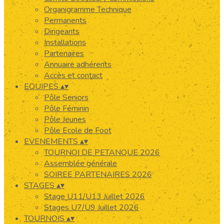
Organigramme Technique
Permanents
Dirigeants
Installations
Partenaires
Annuaire adhérents
Accès et contact
EQUIPES
▴
▾
Pôle Seniors
Pôle Féminin
Pôle Jeunes
Pôle Ecole de Foot
EVENEMENTS
▴
▾
TOURNOI DE PETANQUE 2026
Assemblée générale
SOIREE PARTENAIRES 2026
STAGES
▴
▾
Stage U11/U13 Juillet 2026
Stages U7/U9 Juillet 2026
TOURNOIS
▴
▾