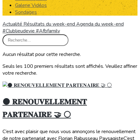
Galerie Vidéos
Sondages
Actualité
Résultats du week-end
Agenda du week-end
#Clublieudevie
#Afbfamily
Aucun résultat pour cette recherche.
Seuls les 100 premiers résultats sont affichés. Veuillez affiner
votre recherche.
⚫️ 𝐑𝐄𝐍𝐎𝐔𝐕𝐄𝐋𝐋𝐄𝐌𝐄𝐍𝐓
𝐏𝐀𝐑𝐓𝐄𝐍𝐀𝐈𝐑𝐄 🤝 ⚪️
C’est avec plaisir que nous vous annonçons le renouvellement
de notre partenariat avec Florian Rabusseau PaysagisteC’est