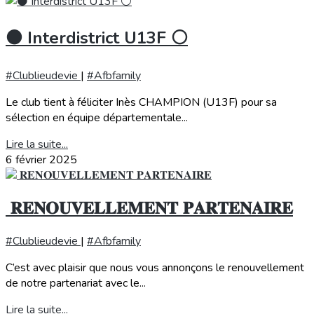
⚫️ Interdistrict U13F ⚪️
#Clublieudevie
|
#Afbfamily
Le club tient à féliciter Inès CHAMPION (U13F) pour sa
sélection en équipe départementale...
Lire la suite...
6 février 2025
️ 𝐑𝐄𝐍𝐎𝐔𝐕𝐄𝐋𝐋𝐄𝐌𝐄𝐍𝐓 𝐏𝐀𝐑𝐓𝐄𝐍𝐀𝐈𝐑𝐄
#Clublieudevie
|
#Afbfamily
C’est avec plaisir que nous vous annonçons le renouvellement
de notre partenariat avec le...
Lire la suite...