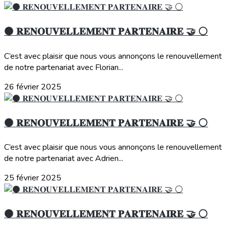
⚫️ 𝐑𝐄𝐍𝐎𝐔𝐕𝐄𝐋𝐋𝐄𝐌𝐄𝐍𝐓 𝐏𝐀𝐑𝐓𝐄𝐍𝐀𝐈𝐑𝐄 🤝 ⚪️
C’est avec plaisir que nous vous annonçons le renouvellement
de notre partenariat avec Florian...
26 février 2025
⚫️ 𝐑𝐄𝐍𝐎𝐔𝐕𝐄𝐋𝐋𝐄𝐌𝐄𝐍𝐓 𝐏𝐀𝐑𝐓𝐄𝐍𝐀𝐈𝐑𝐄 🤝 ⚪️
C’est avec plaisir que nous vous annonçons le renouvellement
de notre partenariat avec Adrien...
25 février 2025
⚫️ 𝐑𝐄𝐍𝐎𝐔𝐕𝐄𝐋𝐋𝐄𝐌𝐄𝐍𝐓 𝐏𝐀𝐑𝐓𝐄𝐍𝐀𝐈𝐑𝐄 🤝 ⚪️