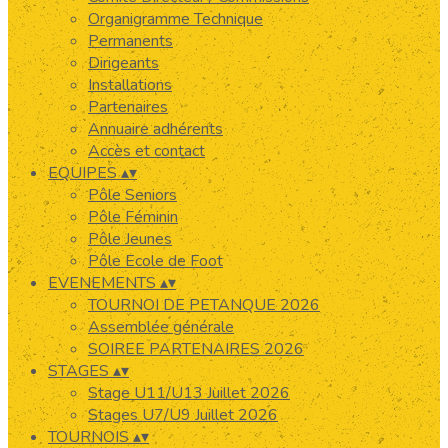
Organigramme Technique
Permanents
Dirigeants
Installations
Partenaires
Annuaire adhérents
Accès et contact
EQUIPES
▴
▾
Pôle Seniors
Pôle Féminin
Pôle Jeunes
Pôle Ecole de Foot
EVENEMENTS
▴
▾
TOURNOI DE PETANQUE 2026
Assemblée générale
SOIREE PARTENAIRES 2026
STAGES
▴
▾
Stage U11/U13 Juillet 2026
Stages U7/U9 Juillet 2026
TOURNOIS
▴
▾