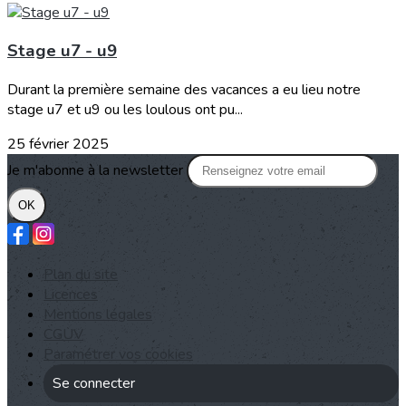
Stage u7 - u9
Durant la première semaine des vacances a eu lieu notre
stage u7 et u9 ou les loulous ont pu...
25 février 2025
Je m'abonne à la newsletter
OK
Plan du site
Licences
Mentions légales
CGUV
Paramétrer vos cookies
Se connecter