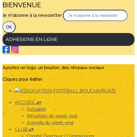
BIENVENUE
Je m'abonne à la newsletter
OK
ADHESIONS EN LIGNE
Ajoutez un logo, un bouton, des réseaux sociaux
Cliquez pour éditer
ACCUEIL
▴
▾
Actualité
Résultats du week-end
Agenda du week-end
CLUB
▴
▾
Comité Directeur / Commissions